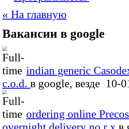
« На главную
Вакансии в google
indian generic Casodex
c.o.d.
в
google, везде
10-0
ordering online Precos
overnight delivery no r x
в
g